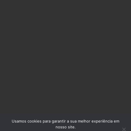
Pequena coletânea de orações católicas e algumas
devoções.
“Orar sempre sem jamais deixar de fazê-lo.” (Lc 18,
1).
INFORMAÇÕES
Lista de Orações em Ordem Alfabética
WhatsApp do administrador.
Instagram
Política de Privacidade
Usamos cookies para garantir a sua melhor experiência em
nosso site.